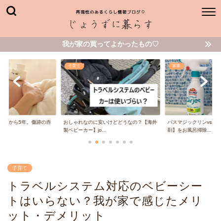
我が家の買ってよかったもの♡
家事
子育て
いけどどうなの？【海外
バスマジックリンvsルック【こすらない洗
失敗を繰り返してたど
.
剤】をお風呂掃除...
保育園のお食事エプ...
子育て
トラベルシステム対応のベビーシー
トはいらない？我が家で感じたメリ
ット・デメリット