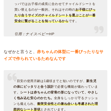
ッパではお子様の成長に合わせてチャイルドシートを
買い替えるのが一般的。それはその時の
お子様にぴっ
たり合うサイズのチャイルドシートを選ぶことが一番
安全に繋がることを知っているから
です。
引用：ナイスベビーHP
なぜかと言うと、
赤ちゃんの体型に一番ぴったりなサ
イズで作られているためなんです
・目安の使用月齢は1歳頃までと短いのですが、
新生児
の体にピッタリと合う設計
で必要な機能が備わっていま
す。
シートは赤ちゃんの背骨の形になっていて、やさし
く包み込む安心のかたち。
全身をしっかり守るクッショ
ンも備えられ、
衝突安全性との兼ね合いも考慮された理
想的なシート形状
とされています。