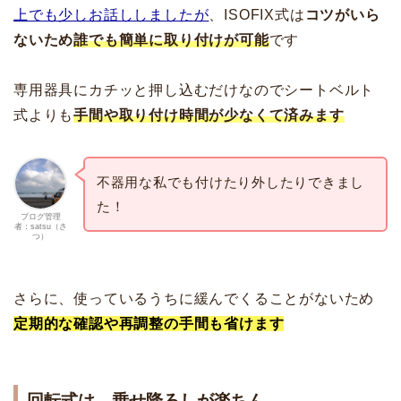
上でも少しお話ししましたが
、ISOFIX式は
コツがいら
ないため
誰でも簡単に取り付けが可能
です
専用器具にカチッと押し込むだけなのでシートベルト
式よりも
手間や取り付け時間が少なくて済みます
不器用な私でも付けたり外したりできまし
た！
ブログ管理
者：satsu（さ
つ）
さらに、使っているうちに緩んでくることがないため
定期的な確認や再調整の手間も省けます
回転式は、乗せ降ろしが楽ちん