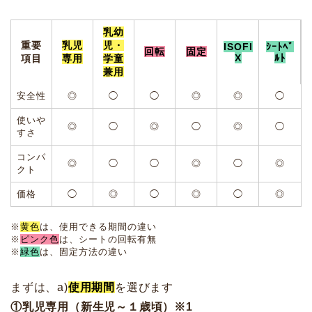
乳幼
重要
乳児
児・
ISOFI
ｼｰﾄﾍﾞ
回転
固定
X
ﾙﾄ
項目
専用
学童
兼用
安全性
◎
◯
◯
◎
◎
◯
使いや
◎
◯
◎
◯
◎
◯
すさ
コンパ
◎
◯
◯
◎
◯
◎
クト
価格
◯
◎
◯
◎
◯
◎
※
黄色
は、使用できる期間の違い
※
ピンク色
は、シートの回転有無
※
緑色
は、固定方法の違い
まずは、a)
使用期間
を選びます
①乳児専用（新生児～１歳頃）※1