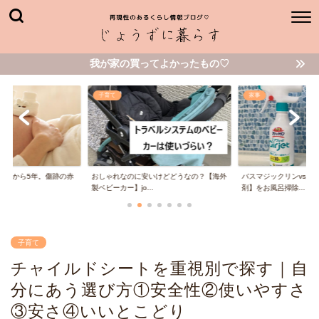
我が家の買ってよかったもの♡
家事
子育て
いけどどうなの？【海外
バスマジックリンvsルック【こすらない洗
失敗を繰り返してたど
.
剤】をお風呂掃除...
保育園のお食事エプ...
子育て
チャイルドシートを重視別で探す｜自
分にあう選び方①安全性②使いやすさ
③安さ④いいとこどり