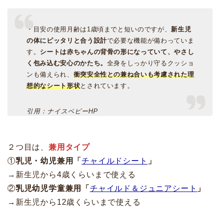
・目安の使用月齢は1歳頃までと短いのですが、
新生児
の体にピッタリと合う設計
で必要な機能が備わっていま
す。
シートは赤ちゃんの背骨の形になっていて、やさし
く包み込む安心のかたち。
全身をしっかり守るクッショ
ンも備えられ、
衝突安全性との兼ね合いも考慮された理
想的なシート形状
とされています。
引用：ナイスベビーHP
２つ目は、
兼用タイプ
①
乳児・幼児兼用「
チャイルドシート
」
→新生児から4歳くらいまで使える
②
乳児幼児学童兼用「
チャイルド＆ジュニアシート
」
→新生児から12歳くらいまで使える